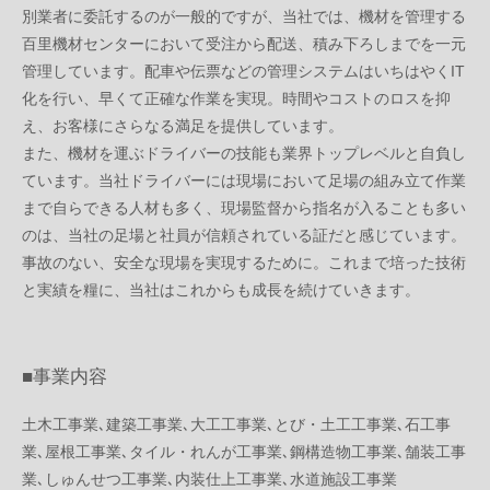
別業者に委託するのが一般的ですが、当社では、機材を管理する
百里機材センターにおいて受注から配送、積み下ろしまでを一元
管理しています。配車や伝票などの管理システムはいちはやくIT
化を行い、早くて正確な作業を実現。時間やコストのロスを抑
え、お客様にさらなる満足を提供しています。
また、機材を運ぶドライバーの技能も業界トップレベルと自負し
ています。当社ドライバーには現場において足場の組み立て作業
まで自らできる人材も多く、現場監督から指名が入ることも多い
のは、当社の足場と社員が信頼されている証だと感じています。
事故のない、安全な現場を実現するために。これまで培った技術
と実績を糧に、当社はこれからも成長を続けていきます。
■事業内容
土木工事業､建築工事業､大工工事業､とび・土工工事業､石工事
業､屋根工事業､タイル・れんが工事業､鋼構造物工事業､舗装工事
業､しゅんせつ工事業､内装仕上工事業､水道施設工事業