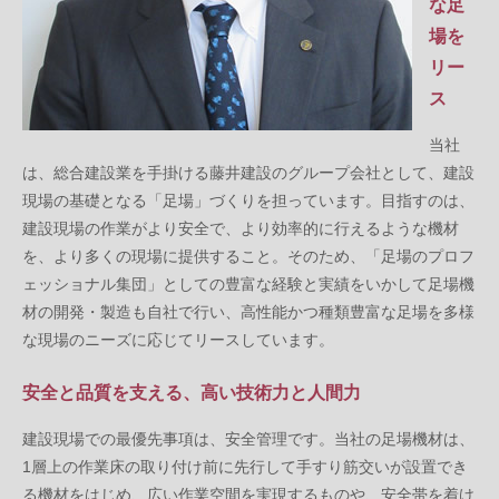
な足
場を
リー
ス
当社
は、総合建設業を手掛ける藤井建設のグループ会社として、建設
現場の基礎となる「足場」づくりを担っています。目指すのは、
建設現場の作業がより安全で、より効率的に行えるような機材
を、より多くの現場に提供すること。そのため、「足場のプロフ
ェッショナル集団」としての豊富な経験と実績をいかして足場機
材の開発・製造も自社で行い、高性能かつ種類豊富な足場を多様
な現場のニーズに応じてリースしています。
安全と品質を支える、高い技術力と人間力
建設現場での最優先事項は、安全管理です。当社の足場機材は、
1層上の作業床の取り付け前に先行して手すり筋交いが設置でき
る機材をはじめ、広い作業空間を実現するものや、安全帯を着け