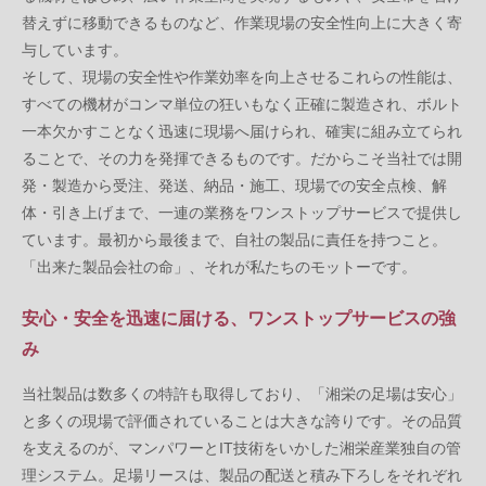
替えずに移動できるものなど、作業現場の安全性向上に大きく寄
与しています。
そして、現場の安全性や作業効率を向上させるこれらの性能は、
すべての機材がコンマ単位の狂いもなく正確に製造され、ボルト
一本欠かすことなく迅速に現場へ届けられ、確実に組み立てられ
ることで、その力を発揮できるものです。だからこそ当社では開
発・製造から受注、発送、納品・施工、現場での安全点検、解
体・引き上げまで、一連の業務をワンストップサービスで提供し
ています。最初から最後まで、自社の製品に責任を持つこと。
「出来た製品会社の命」、それが私たちのモットーです。
安心・安全を迅速に届ける、ワンストップサービスの強
み
当社製品は数多くの特許も取得しており、「湘栄の足場は安心」
と多くの現場で評価されていることは大きな誇りです。その品質
を支えるのが、マンパワーとIT技術をいかした湘栄産業独自の管
理システム。足場リースは、製品の配送と積み下ろしをそれぞれ