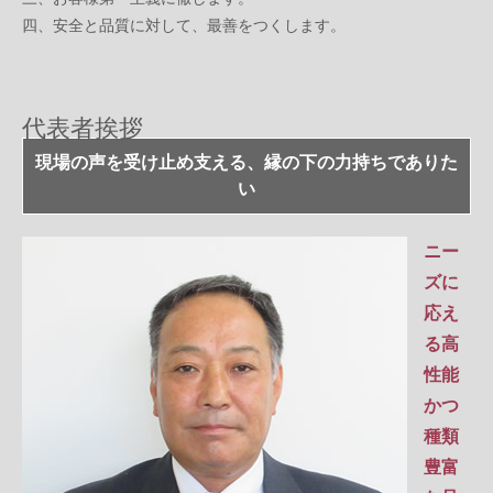
四、安全と品質に対して、最善をつくします。
代表者挨拶
現場の声を受け止め支える、縁の下の力持ちでありた
い
ニー
ズに
応え
る高
性能
かつ
種類
豊富