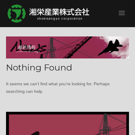
Skip
Home
to
content
Nothing Found
It seems we can’t find what you’re looking for. Perhaps
searching can help.